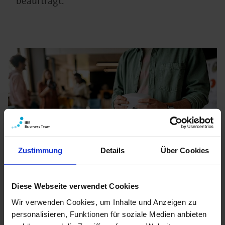
beauftragt.
Zustimmung
Details
Über Cookies
Wer wird gefördert
Diese Webseite verwendet Cookies
Wir verwenden Cookies, um Inhalte und Anzeigen zu
Antragsberechtigt sind KMU mit Sitz in Berlin.
personalisieren, Funktionen für soziale Medien anbieten