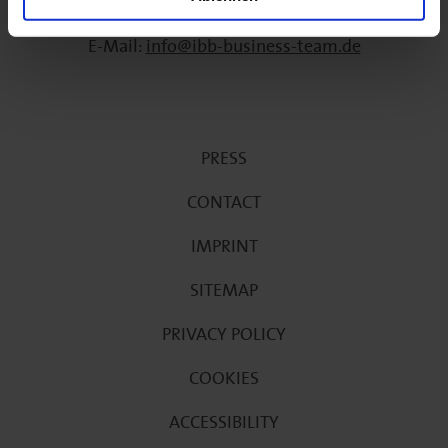
Phone:
+49 (030) 2125-0
E-Mail:
info@ibb-business-team.de
PRESS
CONTACT
IMPRINT
SITEMAP
PRIVACY POLICY
COOKIES
ACCESSIBILITY