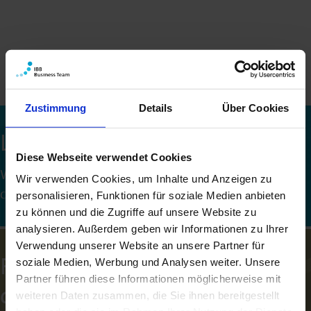
Zustimmung
Details
Über Cookies
Looking for a new challenge?
Diese Webseite verwendet Cookies
We offer an exciting place to work with attractive
Wir verwenden Cookies, um Inhalte und Anzeigen zu
conditions.
personalisieren, Funktionen für soziale Medien anbieten
zu können und die Zugriffe auf unsere Website zu
analysieren. Außerdem geben wir Informationen zu Ihrer
Verwendung unserer Website an unsere Partner für
Funding that makes a big
soziale Medien, Werbung und Analysen weiter. Unsere
Partner führen diese Informationen möglicherweise mit
difference!
weiteren Daten zusammen, die Sie ihnen bereitgestellt