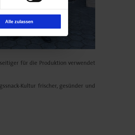
Alle zulassen
seitiger für die Produktion verwendet
ssnack-Kultur frischer, gesünder und