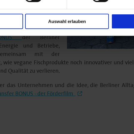
würze.
enn es nicht noch mehr
Auswahl erlauben
tzigen Angebot bleiben:
 BONUS
der Berliner
Energie und Betriebe,
gemeinsam mit der
, wie vegane Fischprodukte noch innovativer und viel
 Qualität zu verlieren.
er das Unternehmen und die Idee, die Berliner Alltag
ransfer BONUS - der Förderfilm