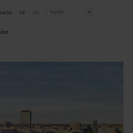
prache
DE
EN
vice