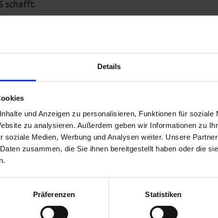
 schafft.
E UP x Transfer BONUS -
Details
itz im 3. Stock im alten
grandioser Blick übers
Cookies
arpert, Mitgründer und
nhalte und Anzeigen zu personalisieren, Funktionen für soziale
hrer, brachte mit den
Website zu analysieren. Außerdem geben wir Informationen zu I
Berliner Alltagsleben: In
r soziale Medien, Werbung und Analysen weiter. Unsere Partner
nkiosk, in Deutschland
 Daten zusammen, die Sie ihnen bereitgestellt haben oder die s
is-Snacks von RiCE UP
n.
 Bahnhofskiosk. Heute
meisten großen Bio-
Präferenzen
Statistiken
außerhalb. Außerdem im
at, Kimchi, vegane