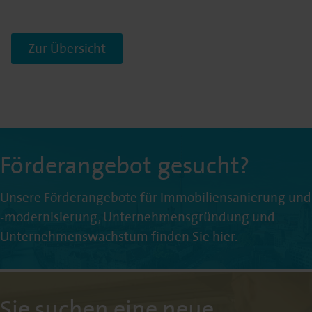
Zur Übersicht
Förderangebot gesucht?
Unsere Förderangebote für Immobiliensanierung und
-modernisierung, Unternehmensgründung und
Unternehmenswachstum finden Sie hier.
Sie suchen eine neue