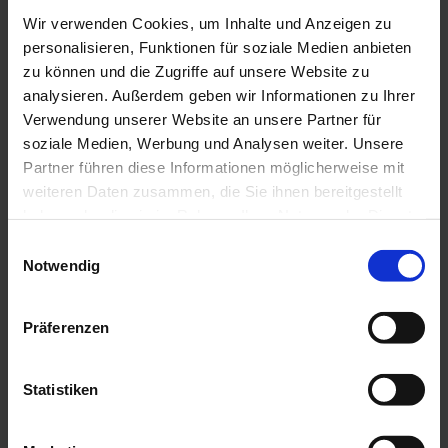
Sonderausstattung verfügbar. Daher entschieden
wir uns, nach Nachrüstungsmöglichkeiten und
Wir verwenden Cookies, um Inhalte und Anzeigen zu
personalisieren, Funktionen für soziale Medien anbieten
möglichen Förderungen zu suchen und stießen
zu können und die Zugriffe auf unsere Website zu
auf die Webseite der IBT.
analysieren. Außerdem geben wir Informationen zu Ihrer
Verwendung unserer Website an unsere Partner für
Was war Ihre Motivation, die Förderung zu
soziale Medien, Werbung und Analysen weiter. Unsere
beantragen? Gab es ich Ihrem Unternehmen
Partner führen diese Informationen möglicherweise mit
schon einmal eine brenzliche Situation?
weiteren Daten zusammen, die Sie ihnen bereitgestellt
haben oder die sie im Rahmen Ihrer Nutzung der Dienste
Unsere Motivation, die Förderung zu beantragen,
gesammelt haben.
Einwilligungsauswahl
liegt in der Sicherheit unserer Fahrer:innen. Wir
Notwendig
möchten ihnen die bestmögliche Übersicht über
ihr Fahrzeug bieten, da wir aus eigener Erfahrung
Präferenzen
wissen, dass es unmöglich ist, alle Bereiche im
Blick zu behalten. Zum Glück hatten wir bisher
Statistiken
noch keine Abbiegeunfälle mit Fahrrädern oder
Fußgänger:innen, aber jeder Unfall ist einer zu