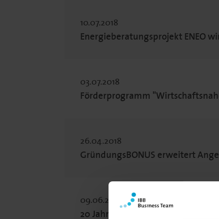
10.07.2018
Energieberatungsprojekt ENEO wir
03.07.2018
Förderprogramm "Wirtschaftsnahe 
26.04.2018
GründungsBONUS erweitert Angebo
09.06.2017
20 Jahre Coaching BONUS – über 4.