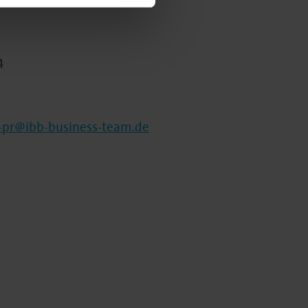
4
-pr@ibb-business-team.de