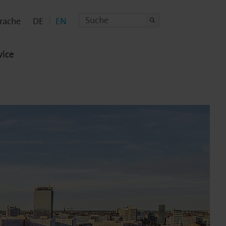
prache
DE
EN
vice