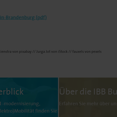
in-Brandenburg (pdf)
ienstra von pixabay // Jurga Jot von iStock // fauxels von pexels
rblick
Über die IBB 
 -modernisierung,
Erfahren Sie mehr über un
ktro)Mobilität finden Sie