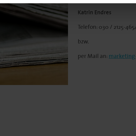
Katrin Endres
Telefon: 030 / 2125-465
bzw.
per Mail an:
marketing