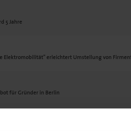
d 5 Jahre
Elektromobilität" erleichtert Umstellung von Firmenf
t für Gründer in Berlin
300 Förderprojekte realisiert