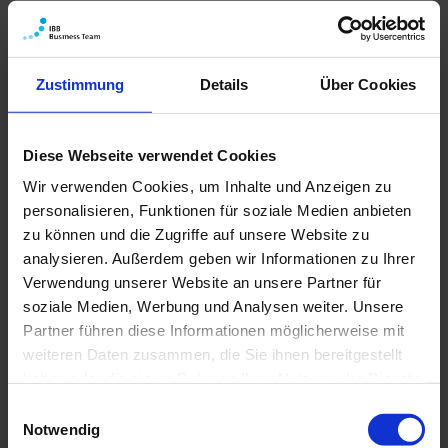
https://www.berlin.de/sen/web/presse/pressemi
tteilungen/2025/pressemitteilung.1580487.php
Zustimmung
Details
Über Cookies
Die wesentlichen Änderungen sind:
Wohnungsunternehmen,
Diese Webseite verwendet Cookies
Wohnungsbaugesellschaften,
Wir verwenden Cookies, um Inhalte und Anzeigen zu
Wohnungsgenossenschaften sowie deren
personalisieren, Funktionen für soziale Medien anbieten
Tochter- und Konzerngesellschaften sind nun
zu können und die Zugriffe auf unsere Website zu
Zielgruppe für die Förderung der
analysieren. Außerdem geben wir Informationen zu Ihrer
Ladeinfrastruktur. Gefördert werden können
Verwendung unserer Website an unsere Partner für
Wallboxen, Ladesäulen, deren Grundinstallation
soziale Medien, Werbung und Analysen weiter. Unsere
sowie der Netzanschluss.
Partner führen diese Informationen möglicherweise mit
weiteren Daten zusammen, die Sie ihnen bereitgestellt
Die Beihilferechtliche Förderung erfolgt
haben oder die sie im Rahmen Ihrer Nutzung der Dienste
entweder als De-minimis-Beihilfe oder als
gesammelt haben.
Einwilligungsauswahl
Umweltschutzhilfe auf Grundlage der
Notwendig