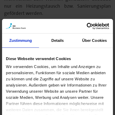
nur ein Heizungstausch bzw. Sanierungsplan
gefördert werden.
Wie hoch ist die Zuwendung für den
Heizungstausch und Sanierungsplan?
Zustimmung
Details
Über Cookies
Die Höhe der Zuwendung für einen
gebäudeindividuellen Sanierungsplan beläuft
Diese Webseite verwendet Cookies
sich auf 500 Euro für Eigentümer und
Wir verwenden Cookies, um Inhalte und Anzeigen zu
Eigentümerinnen von Ein- und
personalisieren, Funktionen für soziale Medien anbieten
Zweifamilienhäusern oder 750 Euro für
zu können und die Zugriffe auf unsere Website zu
Einzeleigentümer und Eigentümerinnen bzw.
analysieren. Außerdem geben wir Informationen zu Ihrer
Wohnungseigentümerschaften.
Verwendung unserer Website an unsere Partner für
soziale Medien, Werbung und Analysen weiter. Unsere
Bei Förderung eines Heizungstausches sind (je
Partner führen diese Informationen möglicherweise mit
nach Anlagenkonfiguration) folgende
weiteren Daten zusammen, die Sie ihnen bereitgestellt