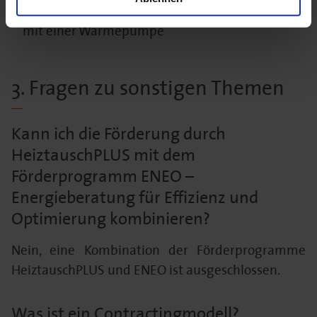
Heizungsunterstützung sowie für die Kopplung
mit einer Wärmepumpe
3. Fragen zu sonstigen Themen
Kann ich die Förderung durch
HeiztauschPLUS mit dem
Förderprogramm ENEO –
Energieberatung für Effizienz und
Optimierung kombinieren?
Nein, eine Kombination der Förderprogramme
HeiztauschPLUS und ENEO ist ausgeschlossen.
Was ist ein Contractingmodell?