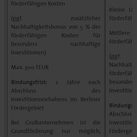
förderfähigen Kosten
Kleine Un
(ggf. zusätzlicher
förderfähi
Nachhaltigkeitsbonus von 5 % der
Mittlere 
förderfähigen Kosten für
förderfähi
besonders nachhaltige
Investitionen)
(ggf.
Nachhaltig
Max. 300 TEUR
förderf
Bindungsfrist:
besond
2 Jahre nach
Investition
Abschluss des
Investitionsvorhabens im Berliner
Bindungsf
Fördergebiet
Absc
Bei Großunternehmen ist die
Investitio
Grundförderung nur möglich,
Fördergebi