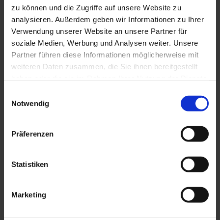
zu können und die Zugriffe auf unsere Website zu
Wie hoch ist die Förderung?
analysieren. Außerdem geben wir Informationen zu Ihrer
Verwendung unserer Website an unsere Partner für
Das Förderprogramm Berliner InvestitionsBONUS
soziale Medien, Werbung und Analysen weiter. Unsere
Partner führen diese Informationen möglicherweise mit
setzt sich aus der Grundförderung und einer
weiteren Daten zusammen, die Sie ihnen bereitgestellt
optionalen Nachhaltigkeitsförderung zusammen.
haben oder die sie im Rahmen Ihrer Nutzung der Dienste
Es handelt sich dabei um nicht rückzahlbare
gesammelt haben.
Einwilligungsauswahl
Zuschüsse.
Notwendig
1. Grundförderung
Präferenzen
Die Grundförderung gewährt Zuschüsse von
maximal 30 Prozent der förderfähigen
Statistiken
Investitionskosten des beantragten Projektes.
Marketing
Die konkrete Förderhöhe bemisst sich nach dem
gewählten Beihilferegime - dem rechtlichen