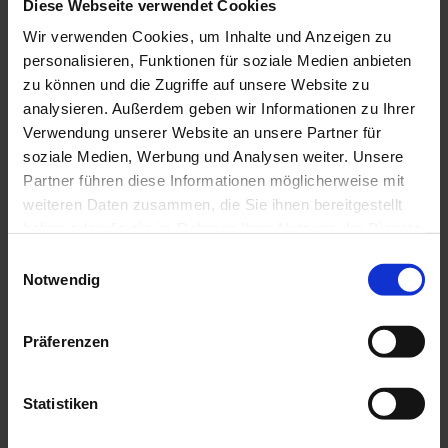
Diese Webseite verwendet Cookies
Wir verwenden Cookies, um Inhalte und Anzeigen zu
personalisieren, Funktionen für soziale Medien anbieten
zu können und die Zugriffe auf unsere Website zu
analysieren. Außerdem geben wir Informationen zu Ihrer
Verwendung unserer Website an unsere Partner für
soziale Medien, Werbung und Analysen weiter. Unsere
Partner führen diese Informationen möglicherweise mit
SuperCoop erhält Gründungsförderung
weiteren Daten zusammen, die Sie ihnen bereitgestellt
Sozialunternehmen baut in Berlin einen
haben oder die sie im Rahmen Ihrer Nutzung der Dienste
Supermarkt, der den eigenen Kund:innen
gesammelt haben.
Einwilligungsauswahl
gehört
Notwendig
mehr
Präferenzen
Skyseed überzeugt GründungsBONUS von
seiner Idee
Statistiken
Innovative Drohnentechnik im Kampf
gegen das Baumsterben