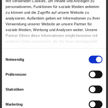
Wir verwenden Cookies, um Inhalte und Anzeigen zu
personalisieren, Funktionen für soziale Medien anbieten
zu können und die Zugriffe auf unsere Website zu
Podcast: Energieeffizientes
analysieren. Außerdem geben wir Informationen zu Ihrer
Verwendung unserer Website an unsere Partner für
Sanieren
soziale Medien, Werbung und Analysen weiter. Unsere
Partner führen diese Informationen möglicherweise mit
weiteren Daten zusammen, die Sie ihnen bereitgestellt
Hier geht es zum Podcast
haben oder die sie im Rahmen Ihrer Nutzung der Dienste
gesammelt haben.
Einwilligungsauswahl
Notwendig
Präferenzen
Nachhaltige Förderangebote für
Statistiken
Ihre Immobilien in Berlin
Marketing