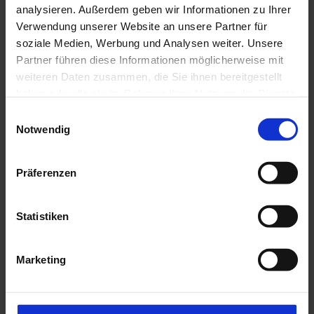
analysieren. Außerdem geben wir Informationen zu Ihrer
Verwendung unserer Website an unsere Partner für
soziale Medien, Werbung und Analysen weiter. Unsere
Partner führen diese Informationen möglicherweise mit
weiteren Daten zusammen, die Sie ihnen bereitgestellt
haben oder die sie im Rahmen Ihrer Nutzung der Dienste
gesammelt haben.
Einwilligungsauswahl
Notwendig
Präferenzen
Statistiken
Ihre Ansprechpartnerin
Marketing
Journalistinnen und Journalisten wenden sich bei