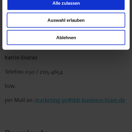
Fragen gern an
Alle zulassen
Yvonne Deininger
Auswahl erlauben
Telefon: 030 / 2125-4612
Ablehnen
oder
Katrin Endres
Telefon: 030 / 2125-4654
bzw.
per Mail an:
marketing-pr@ibb-business-team.de